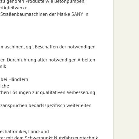
 Dazu gehören Produkte wie Betonpumpen,
rtigteilwerke.
und Straßenbaumaschinen der Marke SANY in
maschinen, ggf. Beschaffen der notwendigen
chen Durchführung aller notwendigen Arbeiten
nik
 bei Händlern
iche
chen Lösungen zur qualitativen Verbesserung
ansprüchen bedarfsspezifisch weiterleiten
echatroniker, Land-und
ker mit dem Schwerpunkt Nutzfahrzeugtechnik