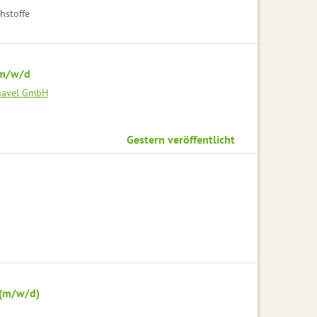
hstoffe
 m/w/d
rhavel GmbH
Gestern veröffentlicht
 (m/w/d)