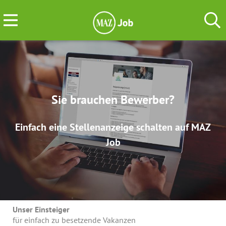
Sie brauchen Bewerber?
Einfach eine Stellenanzeige schalten auf MAZ
Job
Unser Einsteiger
für einfach zu besetzende Vakanzen