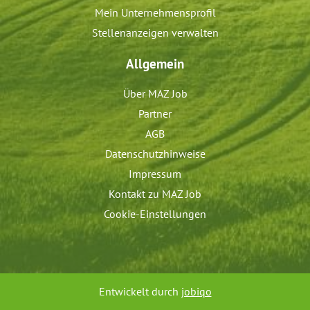
Mein Unternehmensprofil
Stellenanzeigen verwalten
Allgemein
Über MAZ Job
Partner
AGB
Datenschutzhinweise
Impressum
Kontakt zu MAZ Job
Cookie-Einstellungen
Entwickelt durch
jobiqo