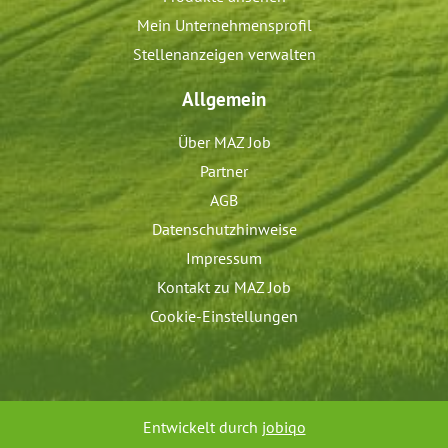
Mein Unternehmensprofil
Stellenanzeigen verwalten
Allgemein
Über MAZ Job
Partner
AGB
Datenschutzhinweise
Impressum
Kontakt zu MAZ Job
Cookie-Einstellungen
Entwickelt durch
jobiqo