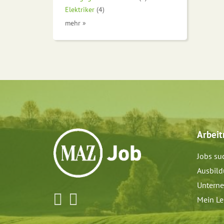
Elektriker
(4)
mehr »
Arbei
Jobs su
Ausbil
Untern
Mein Le