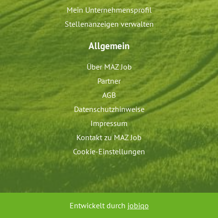
Mein Unternehmensprofil
Stellenanzeigen verwalten
Allgemein
Über MAZ Job
Partner
AGB
Datenschutzhinweise
Impressum
Kontakt zu MAZ Job
Cookie-Einstellungen
Entwickelt durch
jobiqo