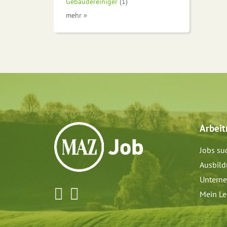
Gebäudereiniger
(1)
mehr »
Arbei
Jobs su
Ausbil
Untern
Mein Le