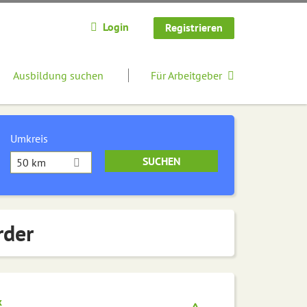
Login
Registrieren
Ausbildung suchen
Für Arbeitgeber
Umkreis
50 km
rder
k