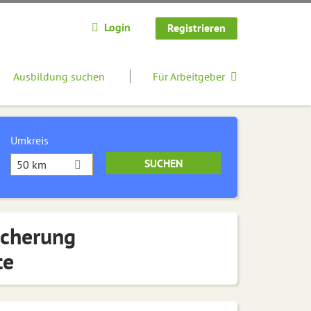
Login
Registrieren
Ausbildung suchen
Für Arbeitgeber
Umkreis
50 km
icherung
te