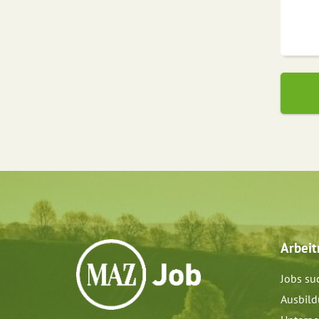
Arbei
Jobs su
Ausbil