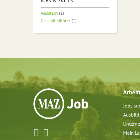
JOBS & SKILLS
Assistent
(1)
Geschäftsführer
(1)
Arbei
Jobs su
Ausbil
Untern
Mein Le