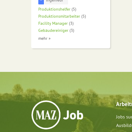
Produktionshelfer
(5)
Produktionsmitarbeiter
(5)
Facility Manager
(3)
Gebäudereiniger
(3)
mehr »
Arbei
Jobs su
Ausbil