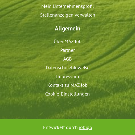
Mein Unternehmensprofil
Stellenanzeigen verwalten
Allgemein
Über MAZ Job
Partner
AGB
Datenschutzhinweise
Impressum
Kontakt zu MAZ Job
Cookie-Einstellungen
Entwickelt durch
jobiqo