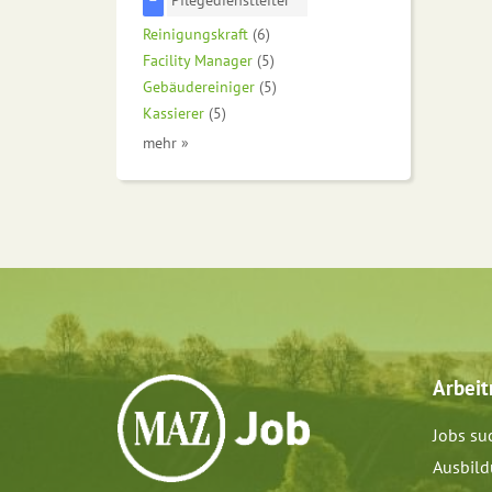
Reinigungskraft
(6)
Facility Manager
(5)
Gebäudereiniger
(5)
Kassierer
(5)
mehr »
Arbei
Jobs su
Ausbil