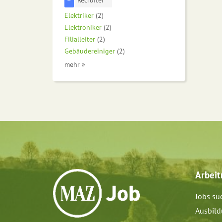
Elektriker
(2)
Elektroniker
(2)
Filialleiter
(2)
Gebäudereiniger
(2)
mehr »
Arbei
Jobs su
Ausbil