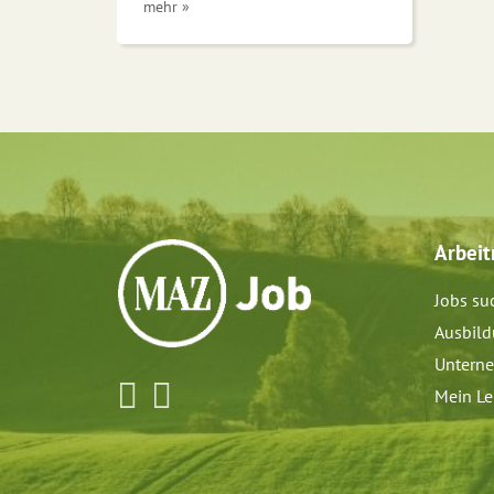
mehr »
Arbei
Jobs su
Ausbil
Untern
Mein Le