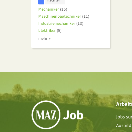
Mechaniker
(13)
Maschinenbautechniker
(11)
Industriemechaniker
(10)
Elektriker
(8)
mehr »
Arbei
Jobs su
Ausbil