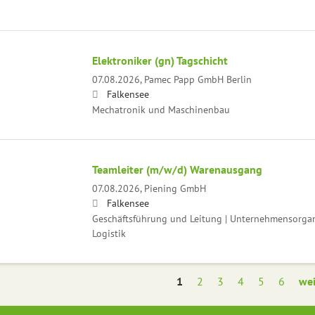
Elektroniker (gn) Tagschicht
07.08.2026,
Pamec Papp GmbH Berlin
Falkensee
Mechatronik und Maschinenbau
Teamleiter (m/w/d) Warenausgang
07.08.2026,
Piening GmbH
Falkensee
Geschäftsführung und Leitung | Unternehmensorgani
Logistik
1
2
3
4
5
6
wei