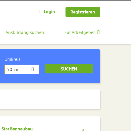
Login
Registrieren
Ausbildung suchen
Für Arbeitgeber
Umkreis
50 km
e
ch Straßenneubau