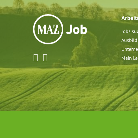
Arbei
Jobs su
Ausbil
Untern
Mein Le