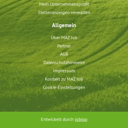
Mein Unternehmensprofil
Stellenanzeigen verwalten
Allgemein
Über MAZ Job
Partner
AGB
Datenschutzhinweise
Impressum
Kontakt zu MAZ Job
Cookie-Einstellungen
Entwickelt durch
jobiqo