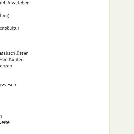
und Privatleben
ling)
enskultur
resabschlüssen
 von Konten
renzen
ngswesen
n
weise