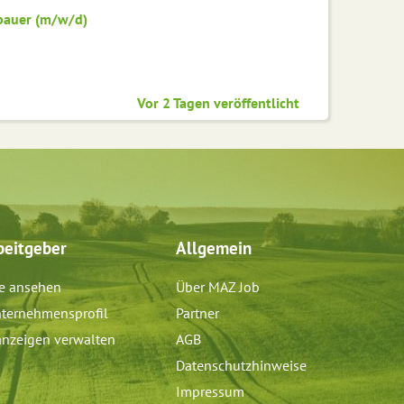
bauer (m/w/d)
Vor 2 Tagen veröffentlicht
beitgeber
Allgemein
e ansehen
Über MAZ Job
ternehmensprofil
Partner
anzeigen verwalten
AGB
Datenschutzhinweise
Impressum