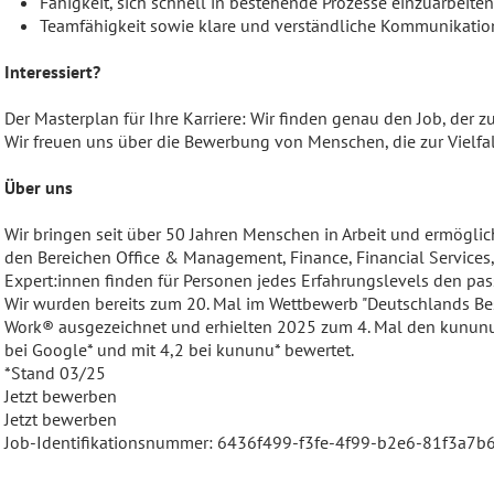
Fähigkeit, sich schnell in bestehende Prozesse einzuarbeiten
Teamfähigkeit sowie klare und verständliche Kommunikatio
Interessiert?
Der Masterplan für Ihre Karriere: Wir finden genau den Job, der zu
Wir freuen uns über die Bewerbung von Menschen, die zur Vielfa
Über uns
Wir bringen seit über 50 Jahren Menschen in Arbeit und ermögli
den Bereichen Office & Management, Finance, Financial Services,
Expert:innen finden für Personen jedes Erfahrungslevels den pa
Wir wurden bereits zum 20. Mal im Wettbewerb "Deutschlands Best
Work® ausgezeichnet und erhielten 2025 zum 4. Mal den kununu
bei Google* und mit 4,2 bei kununu* bewertet.
*Stand 03/25
Jetzt bewerben
Jetzt bewerben
Job-Identifikationsnummer: 6436f499-f3fe-4f99-b2e6-81f3a7b