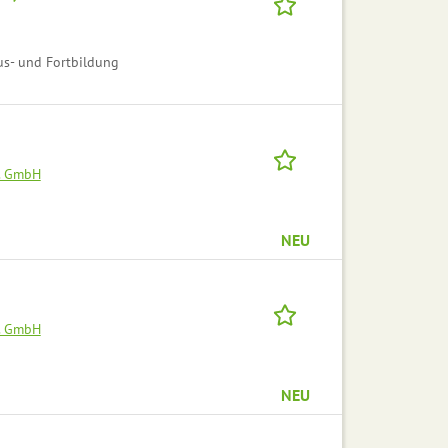
us- und Fortbildung
. GmbH
NEU
. GmbH
NEU