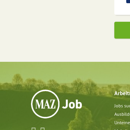
Arbei
Jobs su
Ausbil
Untern