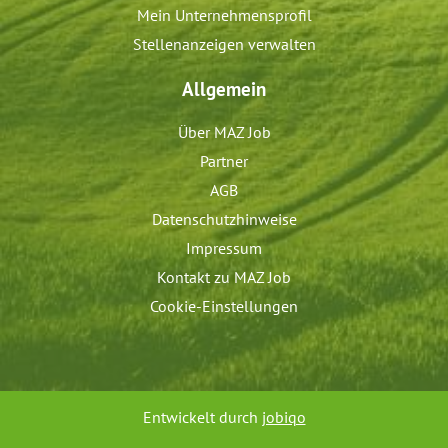
Mein Unternehmensprofil
Stellenanzeigen verwalten
Allgemein
Über MAZ Job
Partner
AGB
Datenschutzhinweise
Impressum
Kontakt zu MAZ Job
Cookie-Einstellungen
Entwickelt durch
jobiqo