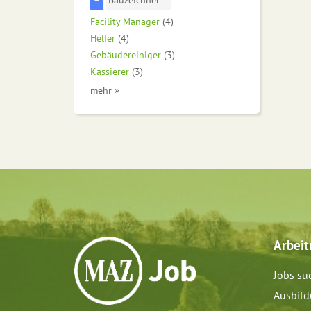
Facility Manager
(4)
Helfer
(4)
Gebäudereiniger
(3)
Kassierer
(3)
mehr »
Arbei
Jobs su
Ausbil