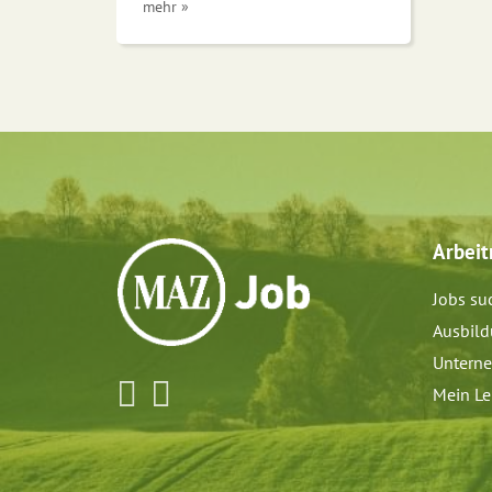
mehr »
Arbei
Jobs su
Ausbil
Untern
Mein Le