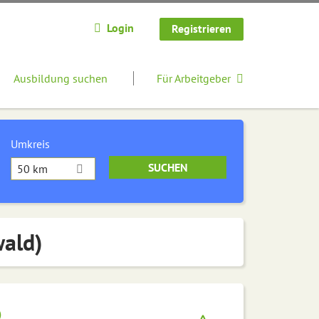
Login
Registrieren
Ausbildung suchen
Für Arbeitgeber
Umkreis
50 km
wald)
)