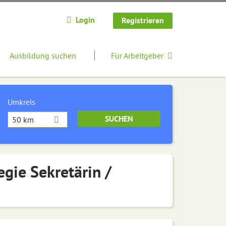
Login
Registrieren
Ausbildung suchen
Für Arbeitgeber
Umkreis
50 km
egie Sekretärin /