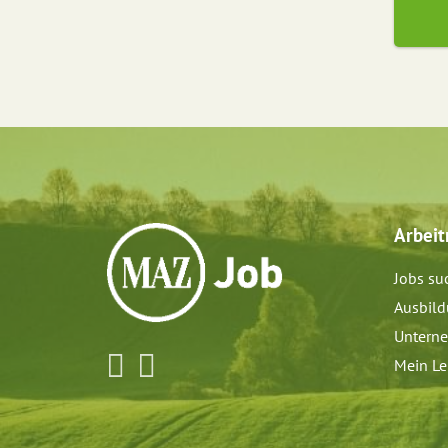
Arbei
Jobs su
Ausbil
Untern
Mein Le