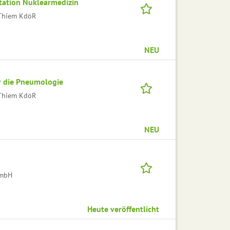
tation Nuklearmedizin
l Thiem KdöR
NEU
r die Pneumologie
l Thiem KdöR
NEU
GmbH
Heute veröffentlicht