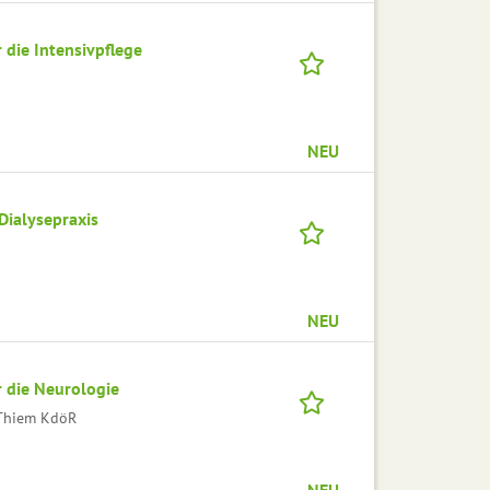
die Intensivpflege
NEU
Dialysepraxis
NEU
 die Neurologie
l Thiem KdöR
NEU