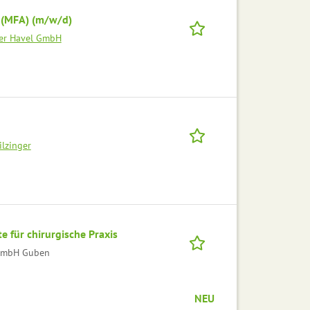
e (MFA) (m/w/d)
der Havel GmbH
ilzinger
e für chirurgische Praxis
t mbH Guben
NEU