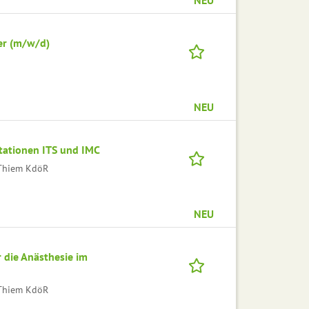
er (m/w/d)
NEU
tationen ITS und IMC
l Thiem KdöR
NEU
 die Anästhesie im
l Thiem KdöR