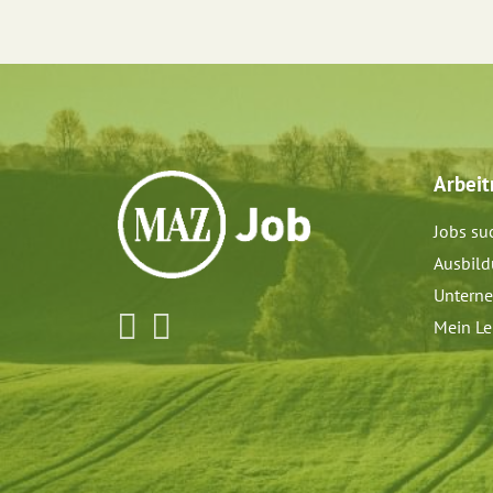
Arbei
Jobs su
Ausbil
Untern
Mein Le