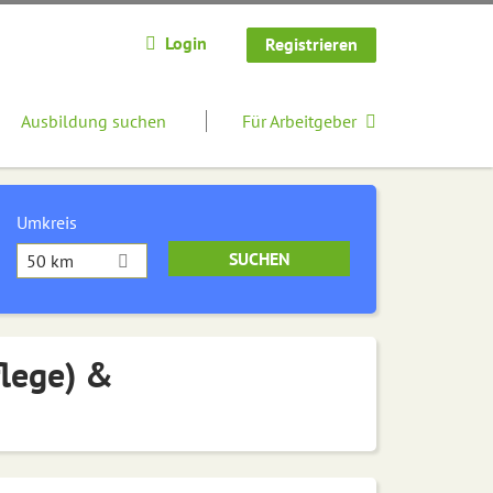
Login
Registrieren
Ausbildung suchen
Für Arbeitgeber
Umkreis
50 km
flege) &