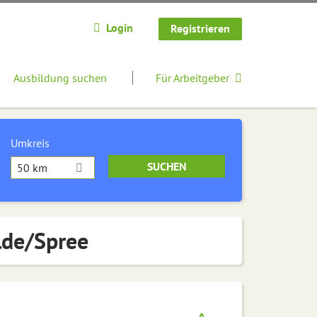
Login
Registrieren
Ausbildung suchen
Für Arbeitgeber
Umkreis
50 km
lde/Spree