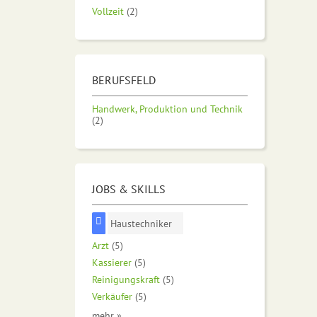
Vollzeit
(2)
BERUFSFELD
Handwerk, Produktion und Technik
(2)
JOBS & SKILLS
Haustechniker
Arzt
(5)
Kassierer
(5)
Reinigungskraft
(5)
Verkäufer
(5)
mehr »