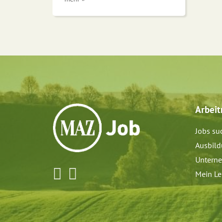
Arbei
Jobs su
Ausbil
Untern
Mein Le