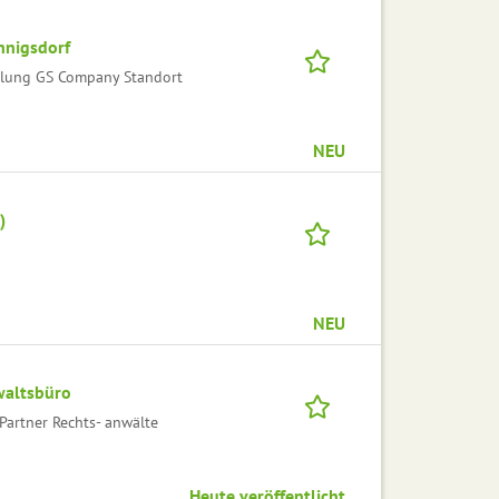
nnigsdorf
tlung GS Company Standort
NEU
)
NEU
waltsbüro
Partner Rechts- anwälte
Heute veröffentlicht