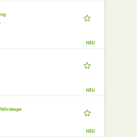
ung
m
NEU
NEU
nfahrzeuge
NEU