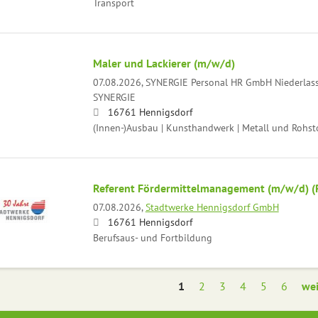
Transport
Maler und Lackierer (m/w/d)
07.08.2026,
SYNERGIE Personal HR GmbH Niederlas
SYNERGIE
16761 Hennigsdorf
(Innen-)Ausbau | Kunsthandwerk | Metall und Rohst
Referent Fördermittelmanagement (m/w/d) (
07.08.2026,
Stadtwerke Hennigsdorf GmbH
16761 Hennigsdorf
Berufsaus- und Fortbildung
1
2
3
4
5
6
wei