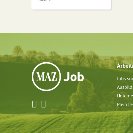
Arbei
Jobs su
Ausbil
Untern
Mein Le