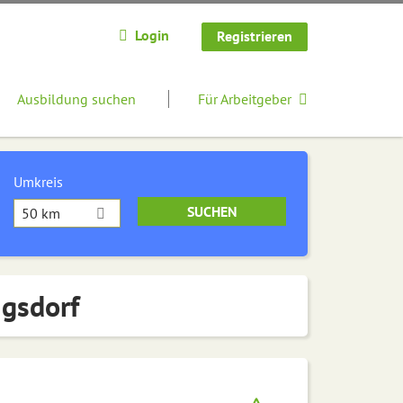
Login
Registrieren
Ausbildung suchen
Für Arbeitgeber
Umkreis
50 km
igsdorf