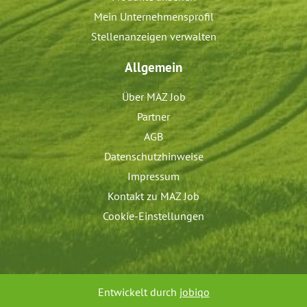
Mein Unternehmensprofil
Stellenanzeigen verwalten
Allgemein
Über MAZ Job
Partner
AGB
Datenschutzhinweise
Impressum
Kontakt zu MAZ Job
Cookie-Einstellungen
Entwickelt durch
jobiqo