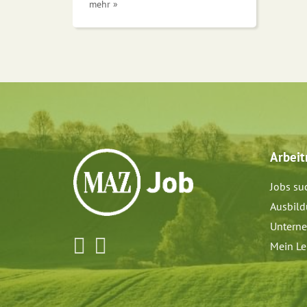
mehr »
Arbei
Jobs su
Ausbil
Untern
Mein Le