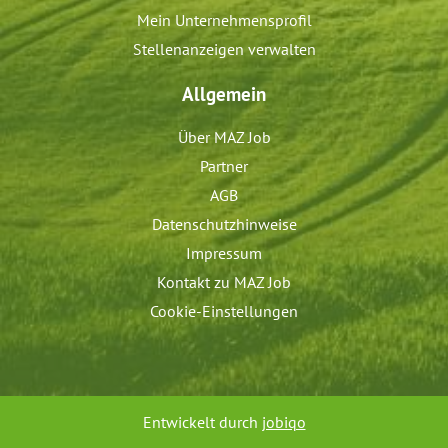
Mein Unternehmensprofil
Stellenanzeigen verwalten
Allgemein
Über MAZ Job
Partner
AGB
Datenschutzhinweise
Impressum
Kontakt zu MAZ Job
Cookie-Einstellungen
Entwickelt durch
jobiqo