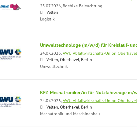
25.07.2026,
Boehlke Beleuchtung
Velten
Logistik
Umwelttechnologe (m/w/d) für Kreislauf- und
24.07.2026,
AWU Abfallwirtschafts-Union Oberhav
Velten, Oberhavel, Berlin
Umwelttechnik
KFZ-Mechatroniker/in für Nutzfahrzeuge m/
24.07.2026,
AWU Abfallwirtschafts-Union Oberhav
Velten, Oberhavel, Berlin
Mechatronik und Maschinenbau