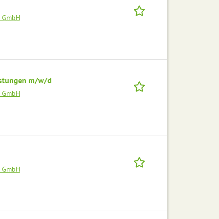
el GmbH
eistungen m/w/d
el GmbH
el GmbH