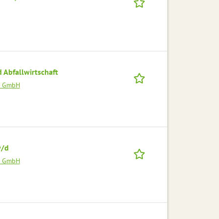
 Abfallwirtschaft
el GmbH
w/d
el GmbH