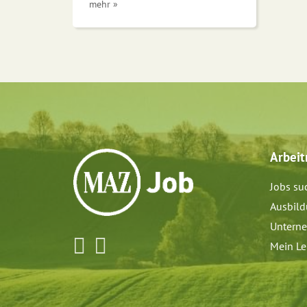
mehr »
Arbei
Jobs su
Ausbil
Untern
Mein Le