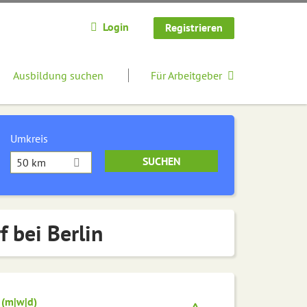
Login
Registrieren
Ausbildung suchen
Für Arbeitgeber
Umkreis
50 km
f bei Berlin
 (m|w|d)