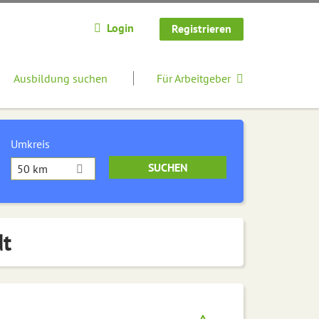
Login
Registrieren
Ausbildung suchen
Für Arbeitgeber
Umkreis
50 km
dt