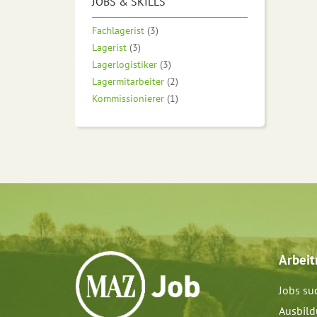
JOBS & SKILLS
Fachlagerist
(3)
Lagerist
(3)
Lagerlogistiker
(3)
Lagermitarbeiter
(2)
Kommissionierer
(1)
Arbei
Jobs su
Ausbil