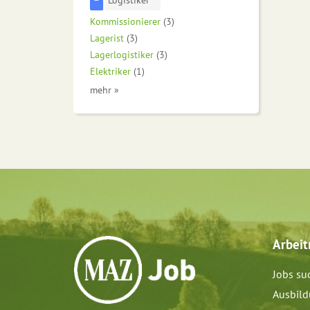
Kommissionierer
(3)
Lagerist
(3)
Lagerlogistiker
(3)
Elektriker
(1)
mehr »
Arbei
Jobs su
Ausbil