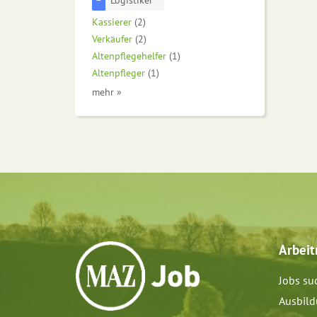
Kassierer
(2)
Verkäufer
(2)
Altenpflegehelfer
(1)
Altenpfleger
(1)
mehr »
Arbei
Jobs su
Ausbil