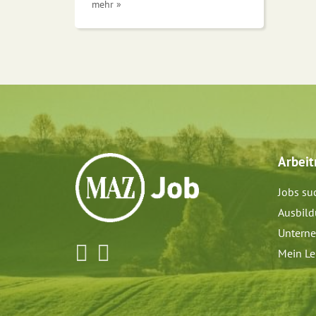
mehr »
Arbei
Jobs su
Ausbil
Untern
Mein Le