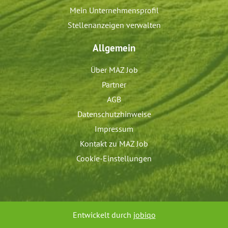
Mein Unternehmensprofil
Stellenanzeigen verwalten
Allgemein
Über MAZ Job
Partner
AGB
Datenschutzhinweise
Impressum
Kontakt zu MAZ Job
Cookie-Einstellungen
Entwickelt durch
jobiqo