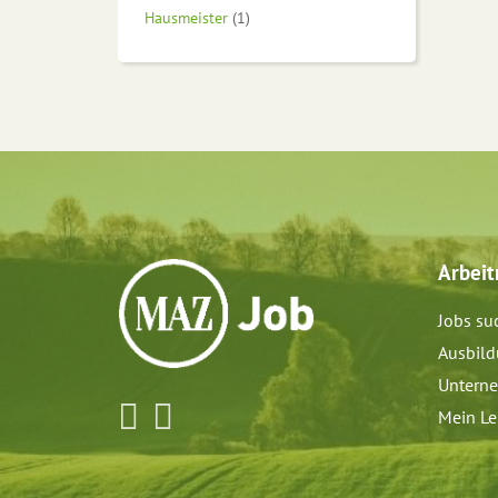
Hausmeister
(1)
Arbei
Jobs su
Ausbil
Untern
Mein Le