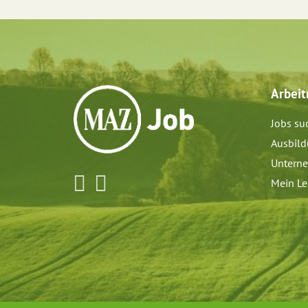
Arbei
Jobs su
Ausbil
Untern
Mein Le