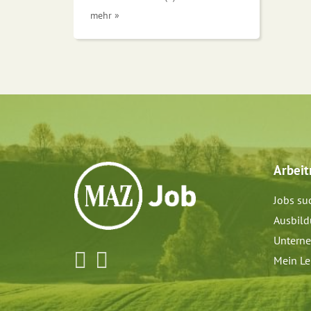
mehr »
Arbei
Jobs su
Ausbil
Untern
Mein Le