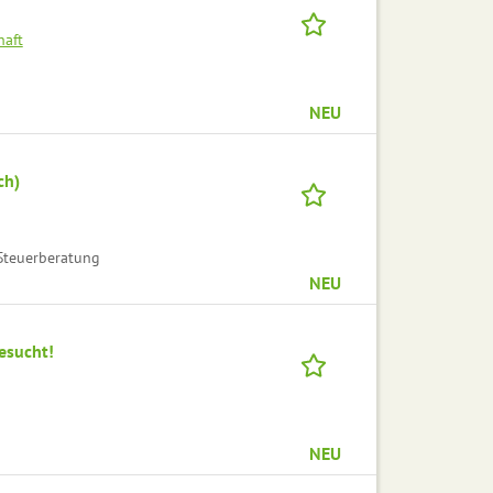
haft
NEU
ch)
Steuerberatung
NEU
esucht!
NEU