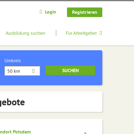
Login
Registrieren
Ausbildung suchen
Für Arbeitgeber
Umkreis
50 km
gebote
andort Potsdam