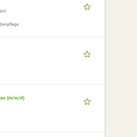
mbH
ltenpflege
rau (m/w/d)
g