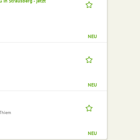
 in Strausberg - jetzt
NEU
NEU
 Thiem
NEU