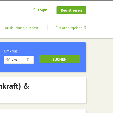
Login
Registrieren
Ausbildung suchen
Für Arbeitgeber
Umkreis
50 km
hkraft) &