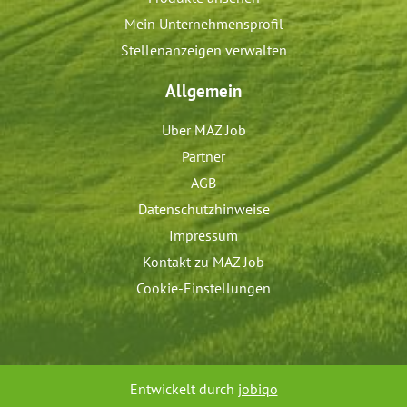
Mein Unternehmensprofil
Stellenanzeigen verwalten
Allgemein
Über MAZ Job
Partner
AGB
Datenschutzhinweise
Impressum
Kontakt zu MAZ Job
Cookie-Einstellungen
Entwickelt durch
jobiqo