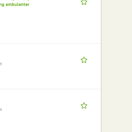
ung ambulanter
H
H