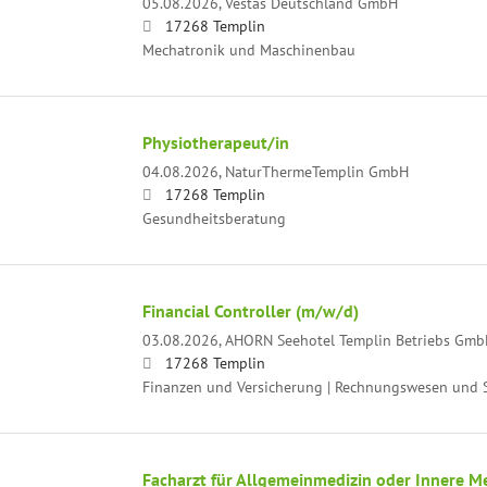
05.08.2026,
Vestas Deutschland GmbH
17268 Templin
Mechatronik und Maschinenbau
Physiotherapeut/in
04.08.2026,
NaturThermeTemplin GmbH
17268 Templin
Gesundheitsberatung
Financial Controller (m/w/d)
03.08.2026,
AHORN Seehotel Templin Betriebs Gmb
17268 Templin
Finanzen und Versicherung | Rechnungswesen und S
Facharzt für Allgemeinmedizin oder Innere M