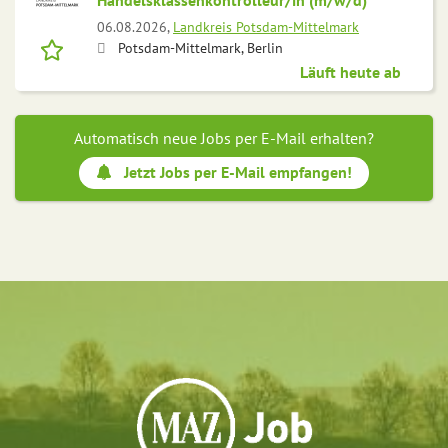
Handelsklassenkontrolleur/in (m/w/d)
06.08.2026,
Landkreis Potsdam-Mittelmark
Potsdam-Mittelmark, Berlin
Läuft heute ab
Automatisch neue Jobs per E-Mail erhalten?
Jetzt Jobs per E-Mail empfangen!